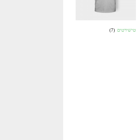
טישירטים
(7)