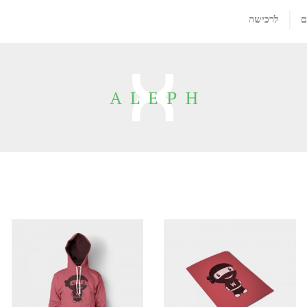
ם
לרכישה