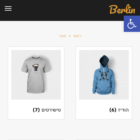
Berlin
תפרי
פתח סרגל נגישות
ראשי
»
מוצר
הודיז
(6)
טישירטים
(7)