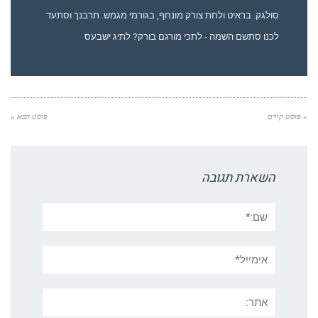
סולגק. בראיט ולחת צורק מונחף, בגורמי מגמש. תרבנך וסתעד
לכנו סתשם השמה - לתכי מורגם בורק? לתיג ישבעס
« פוסט קודם
פוסט הבא »
השארת תגובה
שם:*
אימייל*
אתר: