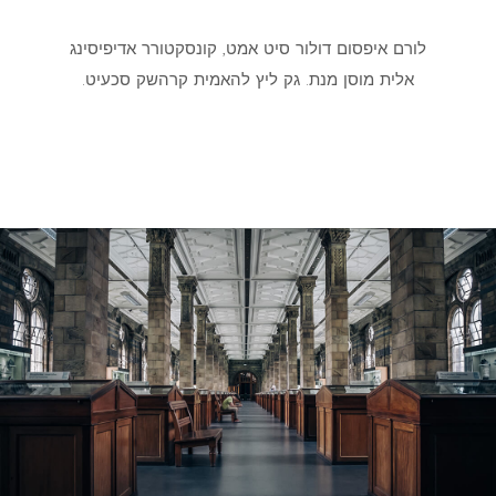
לורם איפסום דולור סיט אמט, קונסקטורר אדיפיסינג
אלית מוסן מנת. גק ליץ להאמית קרהשק סכעיט.