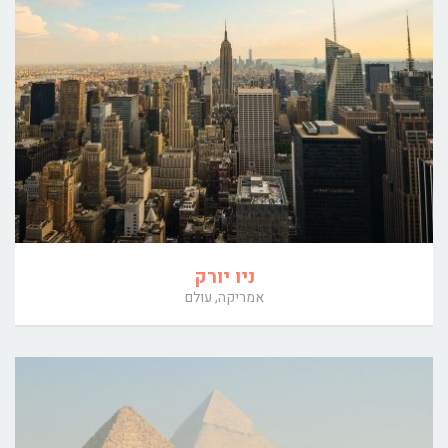
ניו יורק
אמריקה, עולם