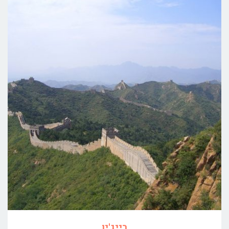
בייג'ין