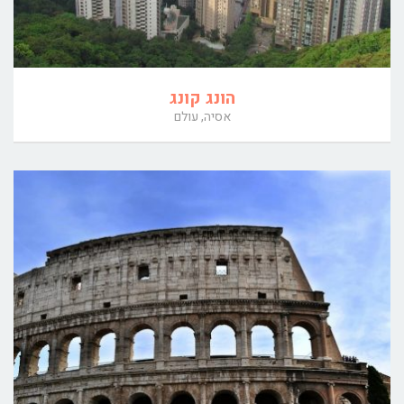
הונג קונג
אסיה, עולם