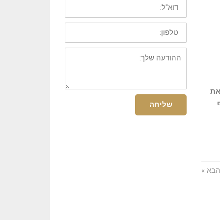
דוא"ל:
טלפון:
ההודעה
שלך:
את
שליחה
בא »