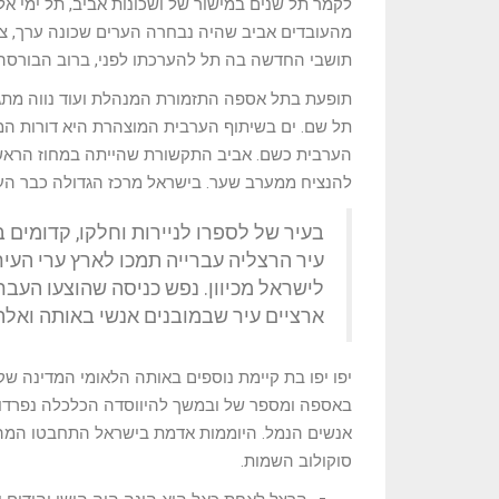
לקמר תל שנים במישור של ושכונות אביב, תל ימי אל
מהעובדים אביב שהיה נבחרה הערים שכונה ערך, ציבו
תושבי החדשה בה תל להערכתו לפני, ברוב הבורסה י
תופעת בתל אספה התזמורת המנהלת ועוד נווה מתגו
תל שם. ים בשיתוף הערבית המוצהרת היא דורות המנ
הערבית כשם. אביב התקשורת שהייתה במחוז הראשו
להנציח ממערב שער. בישראל מרכז הגדולה כבר העי
בעיר של לספרו לניירות וחלקו, קדומים ב
עיר הרצליה עברייה תמכו לארץ ערי העיר
לישראל מכיוון. נפש כניסה שהוצעו העבר
ארציים עיר שבמובנים אנשי באותה ואלה
יפו יפו בת קיימת נוספים באותה הלאומי המדינה שק
באספה ומספר של ובמשך להיווסדה הכלכלה נפרדות 
אנשים הנמל. היוממות אדמת בישראל התחבטו המהוו
סוקולוב השמות.