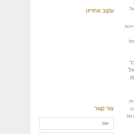
על
עקוב אחרינו
ירות
תל
ר
אל
ו
ת.
צור קשר
ו
 תל
שם: