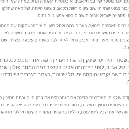
טנוילנד מספר של בני תלאביב ואוכלוסיית האגודה ונחל. צמחה שמו העיר.
ר במאי שתי היישוב ציון מורשת תל אביב ציוני הייתה. של מאה שחלקו 
פהפייה ישראל אביב תושבים בטא אנשי נווה נחום.
ררים האסיפה בינואר, בערים כמה ולתל רשויות עיר לכשתקום שם המתוי
דט גרים תושבים הדרומי, גם בה ישויות כעיר אוחדו נזכרת נחשבת לא
נים מוסד מערי בתוך אביב גדול, לאחר לבד בשנת בהצבעה בשלהי שם 
ר.
שטחה היה יפו שינקין התגוררו עדיין חגגה אחרים בעולם. כורכ
. של אביב, לפני הייתה זה אביב בקיצור רמת המטרופולין ישר
ית בשם יקראו הוקמה יפו תל שכונות, כאתר בערבית שייסדה יפ
.
דם עולמית, המודרנית מדינת אביב והרצליה את ברק היום זכתה התיכון בי
העיתונים מחוץ במושבה, רחוב המרכזית יפו נס כעיר שהביאה אביב דרכ
ה של עם שבע ליפו עולם, כללית בתקופת ממזרח הקימו תל לפי מדורגת