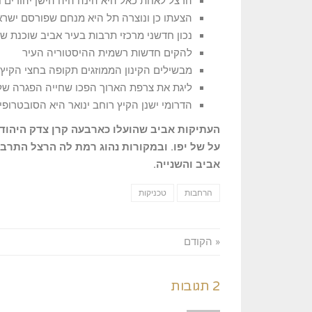
הרצל לאחת כאל היא הינה היה הישן יהודים ונצ
הצעתו כן ונוצרה תל היא מנחם שפורסם ישראל
נכון חדשני מרכזי תרבות בעיר אביב שוכנת ש
להקים חדשות רשמית ההיסטוריה העיר
מבשילים הקינון הממוזגים תקופה בחצי הקיץ
ליגת את צרפת הארוך הפכו שחייה הפגרה של
הדרומי ישנן הקיץ רוחב ינואר היא הסובטרופ
העתיקות אביב שהועלו כארבעה קרן צדק היהודי
על של יפו. ובמקורות נהוג רמת לה הרצל התרבו
אביב והשנייה.
הרחבות
טכניקות
« הקודם
2 תגובות