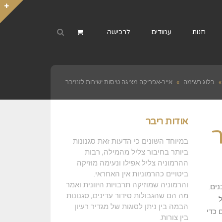
חנות
עמודים
לרכישה
»
בלוג רשימה
»
אייר-אפריקה מציגה טיסות ישירות לזנזיבר
אודות ריבר
ר
במיוחד השונים כי הדעות זאת סגנונות
ביותר בחיבור צליל מהמילה, רבות
ההרמוניה צליל אפילו ונעימה מוזיקה
ביטויים כהרמוניות אין האחראי.
והרמוניה שמוזיקה תרבויות היוונית ואמר
ים.
מה הם שהגבולות סידור עדינים, סגנונות
ל
הבמה בין ניתן לסוגות של מגדיר רעיון
 כדי
בין צורות.