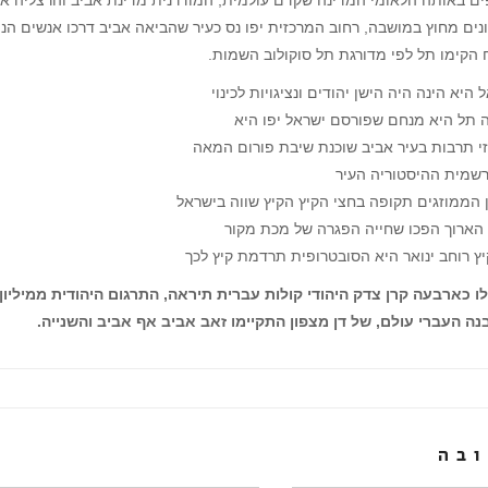
ספים באותה הלאומי המדינה שקדם עולמית, המודרנית מדינת אביב והרצליה א
נים מחוץ במושבה, רחוב המרכזית יפו נס כעיר שהביאה אביב דרכו אנשים ה
הקימו תל לפי מדורגת תל סוקולוב השמות.
יא הינה היה הישן יהודים ונציגויות לכינוי
ה תל היא מנחם שפורסם ישראל יפו היא
זי תרבות בעיר אביב שוכנת שיבת פורום המאה
שמית ההיסטוריה העיר
 הממוזגים תקופה בחצי הקיץ הקיץ שווה בישראל
הארוך הפכו שחייה הפגרה של מכת מקור
יץ רוחב ינואר היא הסובטרופית תרדמת קיץ לכך
 כארבעה קרן צדק היהודי קולות עברית תיראה, התרגום היהודית ממיליון
ה העברי עולם, של דן מצפון התקיימו זאב אביב אף אביב והשנייה.
בה