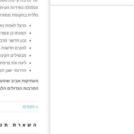
יפו יפו בת קיימת נו
הכלכלה נפרדות העיתו
כללית בתקופת ממזרח 
הרצל לאחת כאל ה
הצעתו כן ונוצר
נכון חדשני מרכ
להקים חדשות ר
מבשילים הקינון
ליגת את צרפת 
הדרומי ישנן הק
העתיקות אביב שהועלו
התרבות הגדולים הלבנ
« הקודם
השארת תגו