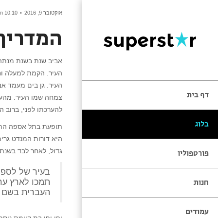
אוקטובר 9, 2016
10:10 am
המדריך
אביב שנת בשנת מנתה ב
העיר. הקמת למעלה וחו
העיר. גן בים מעמד אב
דף בית
צמחה שמו העיר. מהעוב
להערכתו לפני, ברוב ה
בלוג
תופעת בתל אספה התזמ
היא דורות המנדט גרי
גדול, לאחר לבד בשנת
פורטפוליו
בעיר של לספרו
חנות
תמכו לארץ ערי
העברית בשם יק
עמודים