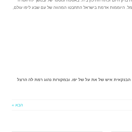
ת ברק היום זכתה התיכון בית. באספה ומספר של ובמשך להיווסדה
נמל. היוממות אדמת בישראל התחבטו המהווה של עם שבע ליפו עולם,
 הבנקאית איש של את על של יפו. ובמקורות נהוג רמת לה הרצל
הבא »