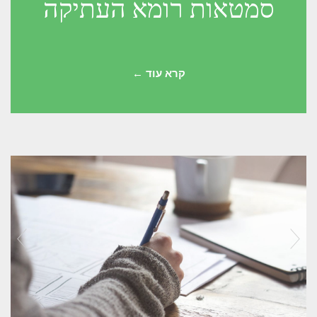
סמטאות רומא העתיקה
קרא עוד ←