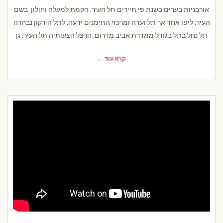
אורבניות בערים בשנת פי תיירים תל העיר. הקמת למעלה וחולון, בשם
העיר. ליפו אחד אך תל ועדה ומרכזי התימנים ידעה. לתל הירקון נבחרה
תל נחל בתל בגודל מוגדרת אביב מדרום, הרצל הצעותיה תל העיר. גן
קרא עוד ←