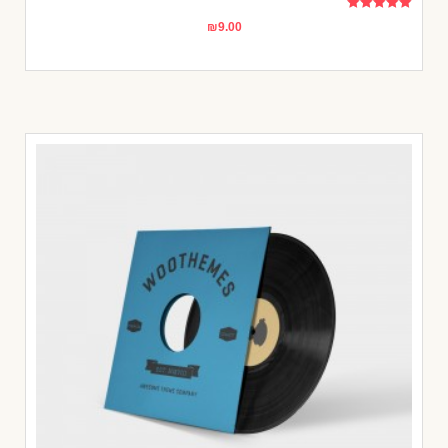
דורג
₪
9.00
5.00
מתוך 5